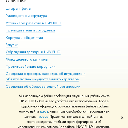
О ВЫШКЕ
ОБ
Цифры и факты
Ли
Руководство и структура
Дов
Устойчивое развитие в НИУ ВШЭ
Ол
Преподаватели и сотрудники
При
Корпуса и общежития
Вы
Закупки
При
Обращения граждан в НИУ ВШЭ
Ас
Фонд целевого капитала
До
Противодействие коррупции
Цен
Сведения о доходах, расходах, об имуществе и
Би
обязательствах имущественного характера
Об
Сведения об образовательной организации
Обр
Людям с ограниченными возможностями здоровья
Мы используем файлы cookies для улучшения работы сайта
Единая платежная страница
НИУ ВШЭ и большего удобства его использования. Более
подробную информацию об использовании файлов cookies
Работа в Вышке
можно найти
здесь
, наши правила обработки персональных
данных –
здесь
. Продолжая пользоваться сайтом, вы
✖
Редактору
подтверждаете, что были проинформированы об
© НИУ ВШЭ 1993–2026
Адреса и контакты
Условия использования
использовании файлов cookies сайтом НИУ ВШЭ и согласны