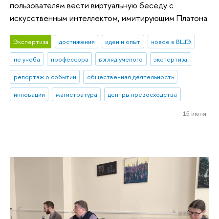
пользователям вести виртуальную беседу с
искусственным интеллектом, имитирующим Платона
Экспертиза
достижения
идеи и опыт
новое в ВШЭ
не учеба
профессора
взгляд ученого
экспертиза
репортаж о событии
общественная деятельность
инновации
магистратура
центры превосходства
15 июня