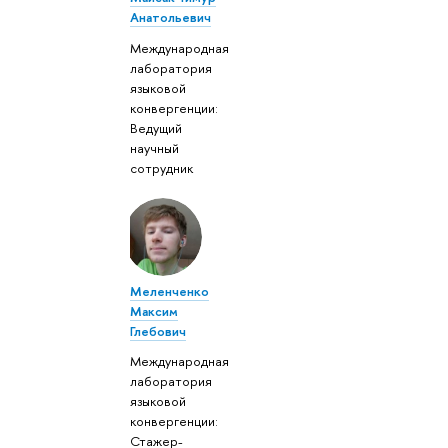
Анатольевич
Международная
лаборатория
языковой
конвергенции:
Ведущий
научный
сотрудник
Меленченко
Максим
Глебович
Международная
лаборатория
языковой
конвергенции:
Стажер-