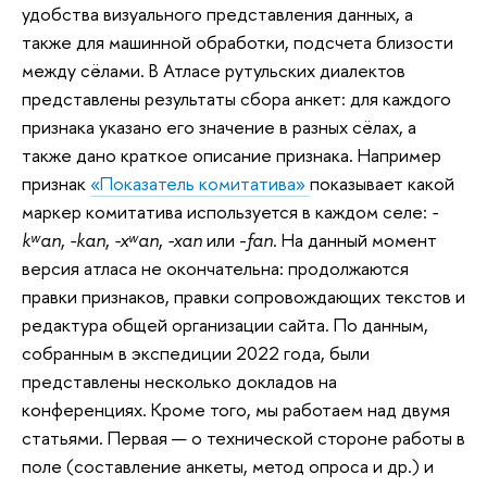
удобства визуального представления данных, а
также для машинной обработки, подсчета близости
между сёлами. В Атласе рутульских диалектов
представлены результаты сбора анкет: для каждого
признака указано его значение в разных сёлах, а
также дано краткое описание признака. Например
признак
«Показатель комитатива»
показывает какой
маркер комитатива используется в каждом селе:
-
kʷan
,
-kan
,
-xʷan
,
-xan
или -
fan
. На данный момент
версия атласа не окончательна: продолжаются
правки признаков, правки сопровождающих текстов и
редактура общей организации сайта. По данным,
собранным в экспедиции 2022 года, были
представлены несколько докладов на
конференциях. Кроме того, мы работаем над двумя
статьями. Первая — о технической стороне работы в
поле (составление анкеты, метод опроса и др.) и