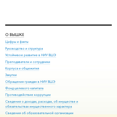
О ВЫШКЕ
ОБ
Цифры и факты
Ли
Руководство и структура
Дов
Устойчивое развитие в НИУ ВШЭ
Ол
Преподаватели и сотрудники
При
Корпуса и общежития
Вы
Закупки
При
Обращения граждан в НИУ ВШЭ
Ас
Фонд целевого капитала
До
Противодействие коррупции
Цен
Сведения о доходах, расходах, об имуществе и
Би
обязательствах имущественного характера
Об
Сведения об образовательной организации
Обр