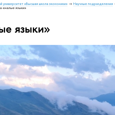
й университет «Высшая школа экономики»
Научные подразделения
а «малые языки»
ые языки»