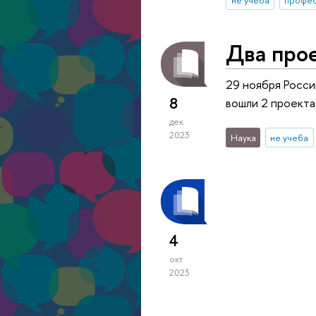
Два про
29 ноября Росси
8
вошли 2 проекта
дек
2023
Наука
не учеба
4
окт
2023