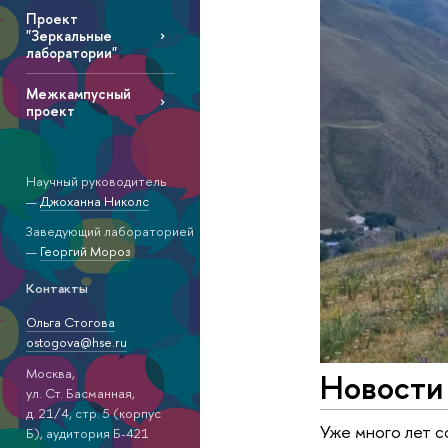
Проект
"Зеркальные
лаборатории"
Межкампусный
проект
Научный руководитель
—
Джоханна Николс
Заведующий лабораторией
—
Георгий Мороз
Контакты
Ольга Стогова
ostogova@hse.ru
Москва,
Новости
ул. Ст. Басманная,
д. 21/4, стр. 5 (корпус
Уже много лет с
Б), аудитория Б-421