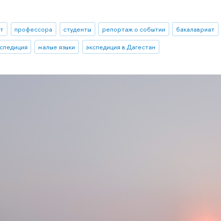
ыт
профессора
студенты
репортаж о событии
бакалавриат
кспедиция
малые языки
экспедиция в Дагестан