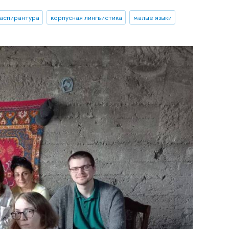
аспирантура
корпусная лингвистика
малые языки