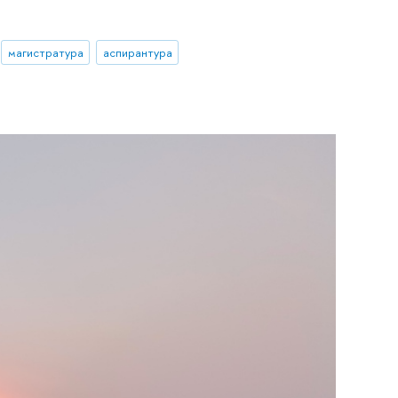
магистратура
аспирантура