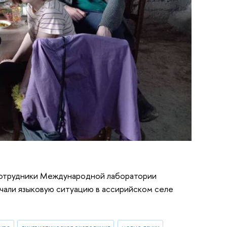
 Сотрудники Международной лаборатории
чали языковую ситуацию в ассирийском селе
ура
лингвистическая экспедиция
малые языки