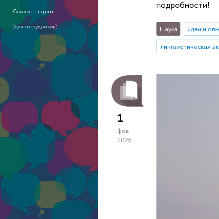
подробности!
Ссылка на грант
(для сотрудников)
Наука
идеи и оп
лингвистическая э
1
фев
2025