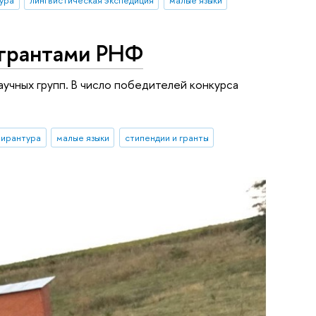
 грантами РНФ
аучных групп. В число победителей конкурса
пирантура
малые языки
стипендии и гранты