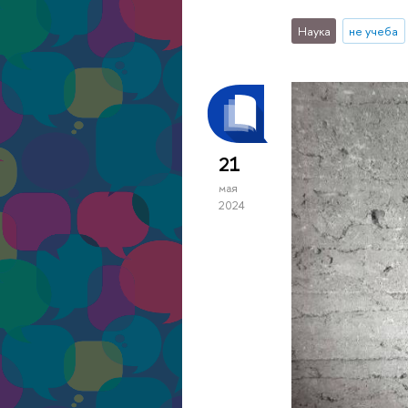
Наука
не учеба
21
мая
2024