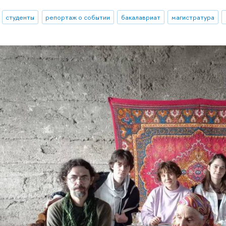
студенты
репортаж о событии
бакалавриат
магистратура