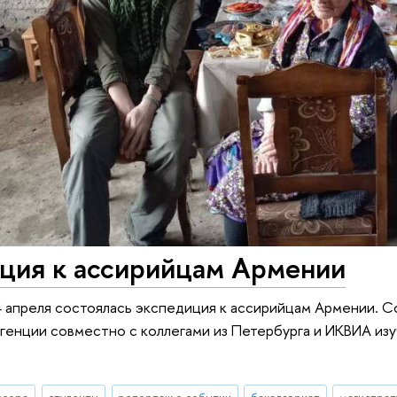
ция к ассирийцам Армении
4 апреля состоялась экспедиция к ассирийцам Армении.
генции совместно с коллегами из Петербурга и ИКВИА изу
ссора
студенты
репортаж о событии
бакалавриат
магистрат