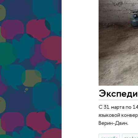
Экспеди
С 31 марта по 1
языковой конвер
Верин-Двин.
не учеба
профе