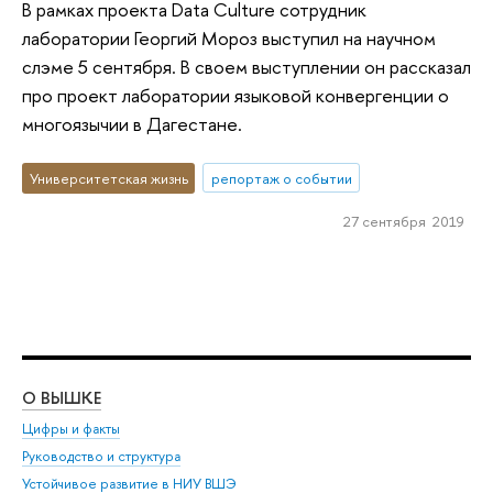
В рамках проекта Data Culture сотрудник
лаборатории Георгий Мороз выступил на научном
слэме 5 сентября. В своем выступлении он рассказал
про проект лаборатории языковой конвергенции о
многоязычии в Дагестане.
Университетская жизнь
репортаж о событии
27 сентября 2019
О ВЫШКЕ
ОБ
Цифры и факты
Ли
Руководство и структура
Дов
Устойчивое развитие в НИУ ВШЭ
Ол