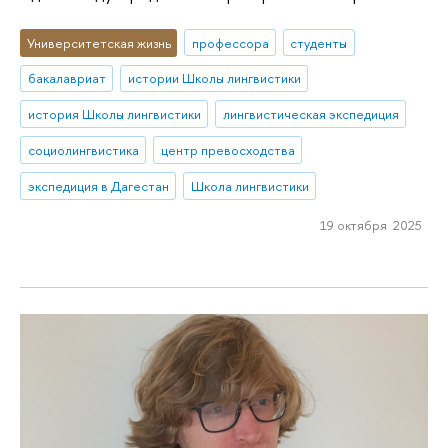
Университетская жизнь
профессора
студенты
бакалавриат
истории Школы лингвистики
история Школы лингвистики
лингвистическая экспедиция
социолингвистика
центр превосходства
экспедиция в Дагестан
Школа лингвистики
19 октября 2025