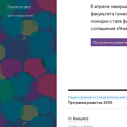
В апреле заверш
Ссылка на грант
факультета гума
(для сотрудников)
поездки стала ф
соглашения «Уни
Программа развити
Национальный исследовательский 
Программа развития 2030
О ВЫШКЕ
Цифры и факты