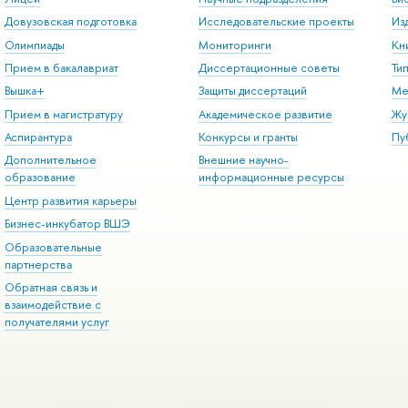
Довузовская подготовка
Исследовательские проекты
Из
Олимпиады
Мониторинги
Кн
Прием в бакалавриат
Диссертационные советы
Ти
Вышка+
Защиты диссертаций
Ме
Прием в магистратуру
Академическое развитие
Жу
Аспирантура
Конкурсы и гранты
Пу
Дополнительное
Внешние научно-
образование
информационные ресурсы
Центр развития карьеры
Бизнес-инкубатор ВШЭ
Образовательные
партнерства
Обратная связь и
взаимодействие с
получателями услуг