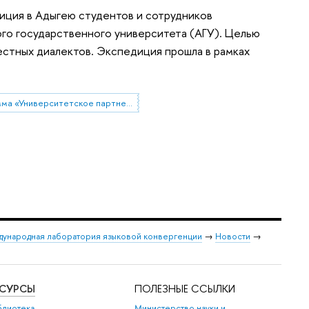
иция в Адыгею студентов и сотрудников
ого государственного университета (АГУ). Целью
естных диалектов. Экспедиция прошла в рамках
программа «Университетское партнерство»
ународная лаборатория языковой конвергенции
→
Новости
→
ЕСУРСЫ
ПОЛЕЗНЫЕ ССЫЛКИ
блиотека
Министерство науки и