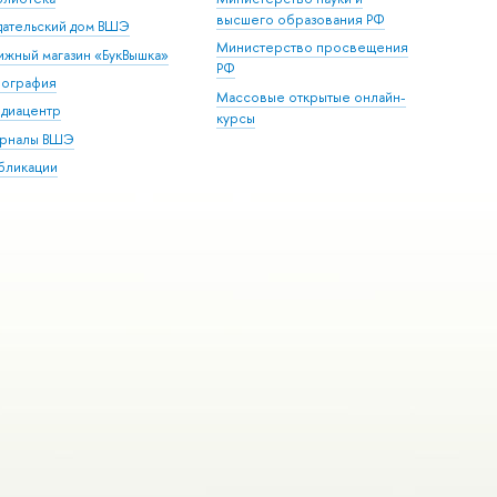
высшего образования РФ
дательский дом ВШЭ
Министерство просвещения
ижный магазин «БукВышка»
РФ
пография
Массовые открытые онлайн-
диацентр
курсы
рналы ВШЭ
бликации