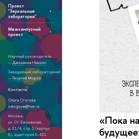
Проект
"Зеркальные
лаборатории"
Межкампусный
проект
Научный руководитель
—
Джоханна Николс
Заведующий лабораторией
—
Георгий Мороз
Контакты
Ольга Стогова
ostogova@hse.ru
Москва,
«Пока на
ул. Ст. Басманная,
будущее
д. 21/4, стр. 5 (корпус
Б), аудитория Б-421