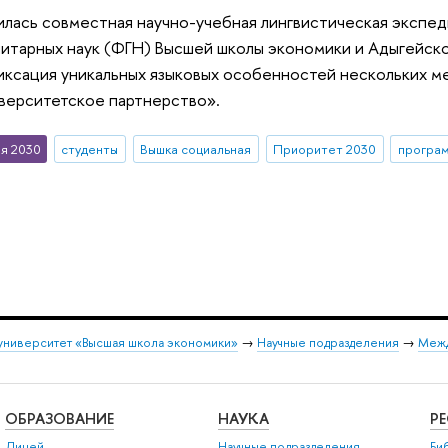
илась совместная научно-учебная лингвистическая экспед
нитарных наук (ФГН) Высшей школы экономики и Адыгейск
иксация уникальных языковых особенностей нескольких м
верситетское партнерство».
я 2030
студенты
Вышка социальная
Приоритет 2030
университет «Высшая школа экономики»
→
Научные подразделения
→
Межд
ОБРАЗОВАНИЕ
НАУКА
Р
Лицей
Научные подразделения
Би