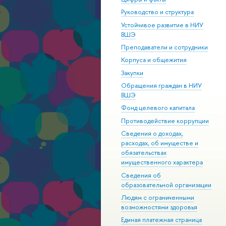
Руководство и структура
Устойчивое развитие в НИУ
ВШЭ
Преподаватели и сотрудники
Корпуса и общежития
Закупки
Обращения граждан в НИУ
ВШЭ
Фонд целевого капитала
Противодействие коррупции
Сведения о доходах,
расходах, об имуществе и
обязательствах
имущественного характера
Сведения об
образовательной организации
Людям с ограниченными
возможностями здоровья
Единая платежная страница