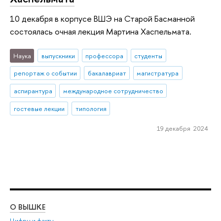
10 декабря в корпусе ВШЭ на Старой Басманной
состоялась очная лекция Мартина Хаспельмата.
Наука
выпускники
профессора
студенты
репортаж о событии
бакалавриат
магистратура
аспирантура
международное сотрудничество
гостевые лекции
типология
19 декабря 2024
О ВЫШКЕ
ОБ
Цифры и факты
Ли