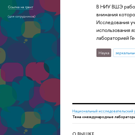
В НИУ ВШЭ работ
Ссылка на грант
внимания которо
(для сотрудников)
Исследования уч
использования я
лабораторией Ге
Наука
зеркальны
Национальный исследовательский 
Тема «международные лаборатор
О ВЫШКЕ