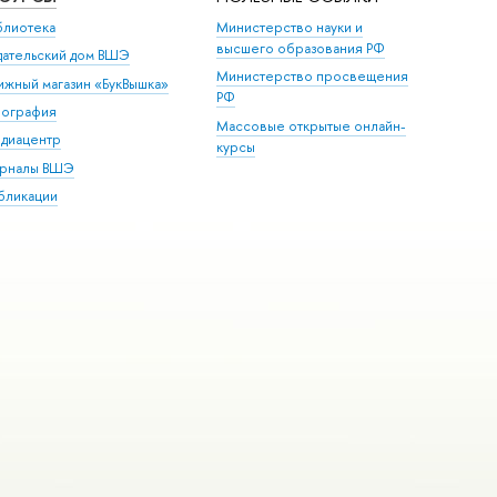
блиотека
Министерство науки и
высшего образования РФ
дательский дом ВШЭ
Министерство просвещения
ижный магазин «БукВышка»
РФ
пография
Массовые открытые онлайн-
диацентр
курсы
рналы ВШЭ
бликации