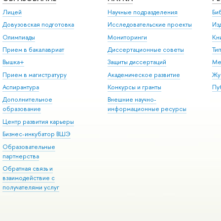
Лицей
Научные подразделения
Би
Довузовская подготовка
Исследовательские проекты
Из
Олимпиады
Мониторинги
Кн
Прием в бакалавриат
Диссертационные советы
Ти
Вышка+
Защиты диссертаций
Ме
Прием в магистратуру
Академическое развитие
Жу
Аспирантура
Конкурсы и гранты
Пу
Дополнительное
Внешние научно-
образование
информационные ресурсы
Центр развития карьеры
Бизнес-инкубатор ВШЭ
Образовательные
партнерства
Обратная связь и
взаимодействие с
получателями услуг