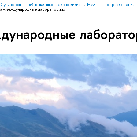
й университет «Высшая школа экономики»
Научные подразделения
а «международные лаборатории»
ждународные лаборато