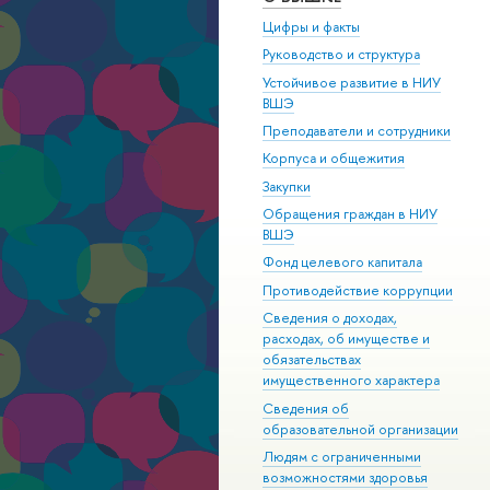
Цифры и факты
Руководство и структура
Устойчивое развитие в НИУ
ВШЭ
Преподаватели и сотрудники
Корпуса и общежития
Закупки
Обращения граждан в НИУ
ВШЭ
Фонд целевого капитала
Противодействие коррупции
Сведения о доходах,
расходах, об имуществе и
обязательствах
имущественного характера
Сведения об
образовательной организации
Людям с ограниченными
возможностями здоровья