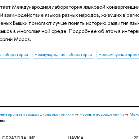
ает Международная лаборатория языковой конвергенции ф
й взаимодействие языков разных народов, живущих в рег
еных Вышки помогают лучше понять историю развития язык
зыков в многоязычной среде. Подробнее об этом в интерв
оргий Мороз.
е лаборатории
международные лаборатории
межкампусные прое
университет «Высшая школа экономики»
→
Научные подразделения
→
Межд
ии»
ОБРАЗОВАНИЕ
НАУКА
Р