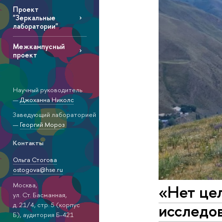
Проект
"Зеркальные
лаборатории"
Межкампусный
проект
Научный руководитель
—
Джоханна Николс
Заведующий лабораторией
—
Георгий Мороз
Контакты
Ольга Стогова
ostogova@hse.ru
Москва,
«Нет цел
ул. Ст. Басманная,
исследо
д. 21/4, стр. 5 (корпус
Б), аудитория Б-421