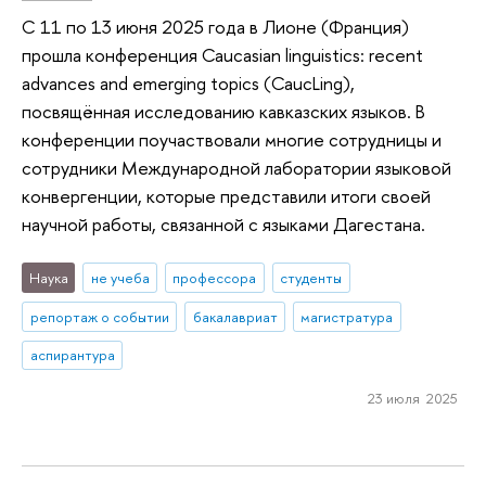
С 11 по 13 июня 2025 года в Лионе (Франция)
прошла конференция Caucasian linguistics: recent
advances and emerging topics (CaucLing),
посвящённая исследованию кавказских языков. В
конференции поучаствовали многие сотрудницы и
сотрудники Международной лаборатории языковой
конвергенции, которые представили итоги своей
научной работы, связанной с языками Дагестана.
Наука
не учеба
профессора
студенты
репортаж о событии
бакалавриат
магистратура
аспирантура
23 июля 2025