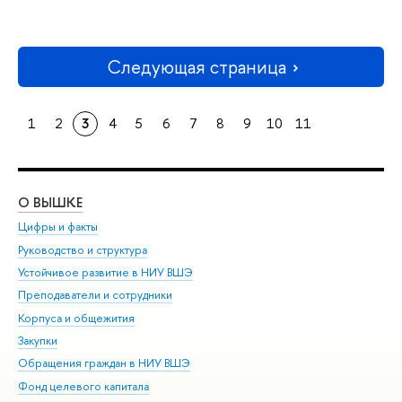
Следующая страница
1
2
3
4
5
6
7
8
9
10
11
О ВЫШКЕ
ОБ
Цифры и факты
Ли
Руководство и структура
Дов
Устойчивое развитие в НИУ ВШЭ
Ол
Преподаватели и сотрудники
При
Корпуса и общежития
Вы
Закупки
При
Обращения граждан в НИУ ВШЭ
Ас
Фонд целевого капитала
До