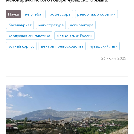
Наука
не учеба
профессора
репортаж о событии
бакалавриат
магистратура
аспирантура
корпусная лингвистика
малые языки России
устный корпус
центры превосходства
чувашский язык
23 июля 2025