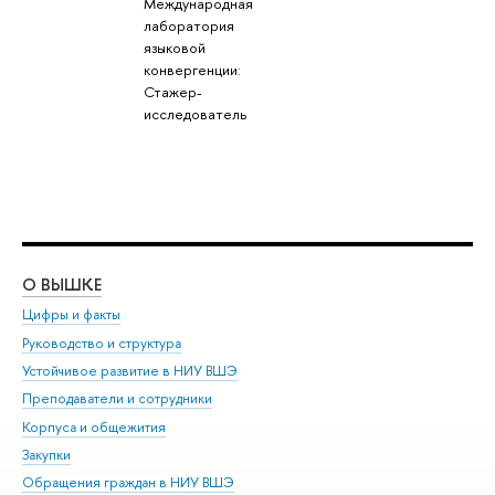
Международная
лаборатория
языковой
конвергенции:
Стажер-
исследователь
О ВЫШКЕ
ОБ
Цифры и факты
Ли
Руководство и структура
Дов
Устойчивое развитие в НИУ ВШЭ
Ол
Преподаватели и сотрудники
При
Корпуса и общежития
Вы
Закупки
При
Обращения граждан в НИУ ВШЭ
Ас