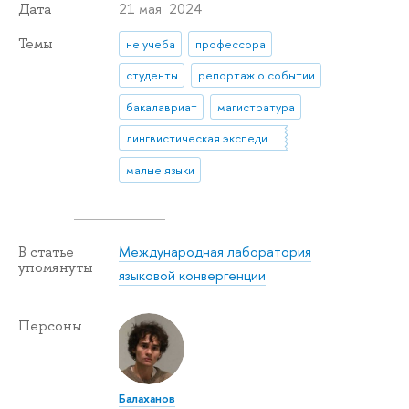
21 мая 2024
Дата
Темы
не учеба
профессора
студенты
репортаж о событии
бакалавриат
магистратура
лингвистическая экспедиция
малые языки
Международная лаборатория
В статье
упомянуты
языковой конвергенции
Персоны
Балаханов