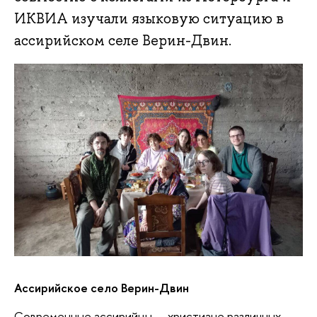
ИКВИА изучали языковую ситуацию в
ассирийском селе Верин-Двин.
Ассирийское село Верин-Двин
Современные ассирийцы — христиане различных