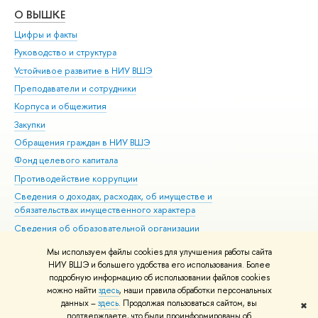
О ВЫШКЕ
ОБ
Цифры и факты
Ли
Руководство и структура
Дов
Устойчивое развитие в НИУ ВШЭ
Ол
Преподаватели и сотрудники
При
Корпуса и общежития
Вы
Закупки
При
Обращения граждан в НИУ ВШЭ
Ас
Фонд целевого капитала
До
Противодействие коррупции
Цен
Сведения о доходах, расходах, об имуществе и
Би
обязательствах имущественного характера
Об
Сведения об образовательной организации
Обр
Людям с ограниченными возможностями здоровья
Мы используем файлы cookies для улучшения работы сайта
Единая платежная страница
НИУ ВШЭ и большего удобства его использования. Более
подробную информацию об использовании файлов cookies
Работа в Вышке
можно найти
здесь
, наши правила обработки персональных
данных –
здесь
. Продолжая пользоваться сайтом, вы
✖
Редактору
подтверждаете, что были проинформированы об