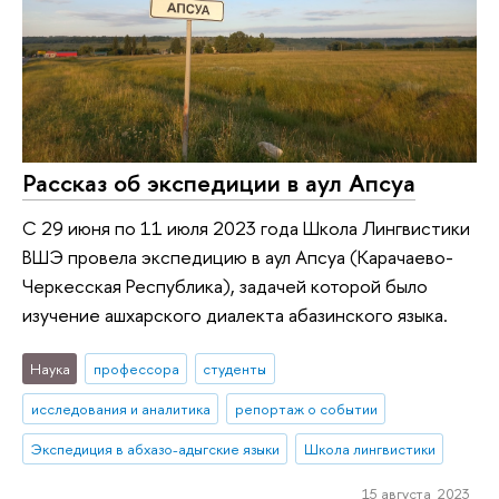
Рассказ об экспедиции в аул Апсуа
С 29 июня по 11 июля 2023 года Школа Лингвистики
ВШЭ провела экспедицию в аул Апсуа (Карачаево-
Черкесская Республика), задачей которой было
изучение ашхарского диалекта абазинского языка.
Наука
профессора
студенты
исследования и аналитика
репортаж о событии
Экспедиция в абхазо-адыгские языки
Школа лингвистики
15 августа 2023