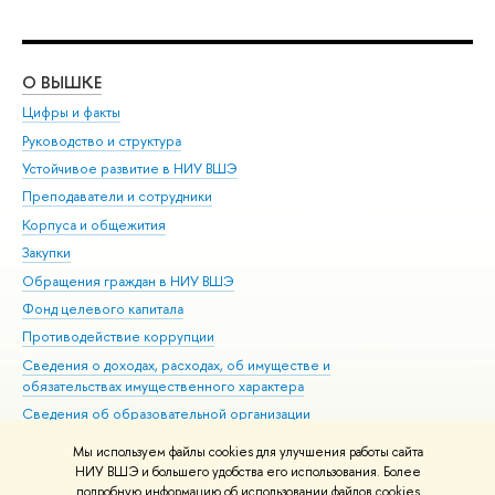
О ВЫШКЕ
ОБ
Цифры и факты
Ли
Руководство и структура
Дов
Устойчивое развитие в НИУ ВШЭ
Ол
Преподаватели и сотрудники
При
Корпуса и общежития
Вы
Закупки
При
Обращения граждан в НИУ ВШЭ
Ас
Фонд целевого капитала
До
Противодействие коррупции
Цен
Сведения о доходах, расходах, об имуществе и
Би
обязательствах имущественного характера
Об
Сведения об образовательной организации
Обр
Людям с ограниченными возможностями здоровья
Мы используем файлы cookies для улучшения работы сайта
Единая платежная страница
НИУ ВШЭ и большего удобства его использования. Более
подробную информацию об использовании файлов cookies