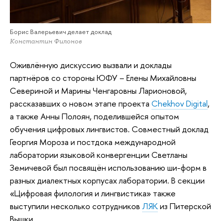
Борис Валерьевич делает доклад
Константин Филонов
Оживлённую дискуссию вызвали и доклады
партнёров со стороны ЮФУ – Елены Михайловны
Севериной и Марины Ченгаровны Ларионовой,
рассказавших о новом этапе проекта
Chekhov Digital
,
а также Анны Полоян, поделившейся опытом
обучения цифровых лингвистов. Совместный доклад
Георгия Мороза и постдока международной
лаборатории языковой конвергенции Светланы
Земичевой был посвящён использованию ши-форм в
разных диалектных корпусах лаборатории. В секции
«Цифровая филология и лингвистика» также
выступили несколько сотрудников
ЛЯК
из Питерской
Вышки.