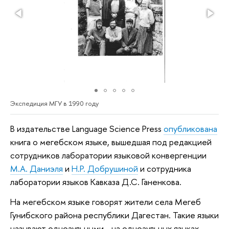
Экспедиция МГУ в 1990 году
В издательстве Language Science Press 
опубликована
книга о мегебском языке, вышедшая под редакцией 
сотрудников лаборатории языковой конвергенции 
М.А. Даниэля
 и 
Н.Р. Добрушиной
 и сотрудника 
лаборатории языков Кавказа Д.С. Ганенкова. 
На мегебском языке говорят жители села Мегеб 
Гунибского района республики Дагестан. Такие языки 
называют одноаульными - на одноаульных языках 