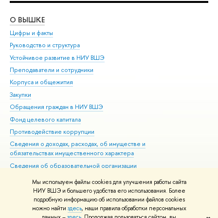
О ВЫШКЕ
ОБ
Цифры и факты
Ли
Руководство и структура
Дов
Устойчивое развитие в НИУ ВШЭ
Ол
Преподаватели и сотрудники
При
Корпуса и общежития
Вы
Закупки
При
Обращения граждан в НИУ ВШЭ
Ас
Фонд целевого капитала
До
Противодействие коррупции
Цен
Сведения о доходах, расходах, об имуществе и
Би
обязательствах имущественного характера
Об
Сведения об образовательной организации
Обр
Людям с ограниченными возможностями здоровья
Мы используем файлы cookies для улучшения работы сайта
Единая платежная страница
НИУ ВШЭ и большего удобства его использования. Более
подробную информацию об использовании файлов cookies
Работа в Вышке
можно найти
здесь
, наши правила обработки персональных
данных –
здесь
. Продолжая пользоваться сайтом, вы