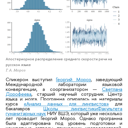
Апостериорное распределение среднего скорости речи на
русском языке
Г. А. Мороз
Спикером выступил
Георгий Мороз
, заведующий
Международной лаборатории языковой
конвергенции, а соорганизатором —
Светлана
Дорофеева
, старший научный сотрудник Центр
языка и мозга. Программа опиралась на материалы
курса
«
Анализ данных для лингвистов»
для
бакалавров
Школы лингвистики
Факультета
гуманитарных наук
НИУ ВШЭ, который уже несколько
лет проводит Георгий Мороз. Однако программа
была адаптирована под уровень подготовки и
конкретные запросы пришедших исследователей.