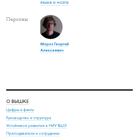
языка и мозга
Персоны
Мороз Георгий
Алексеевич
О ВЫШКЕ
ОБ
Цифры и факты
Ли
Руководство и структура
Дов
Устойчивое развитие в НИУ ВШЭ
Ол
Преподаватели и сотрудники
При