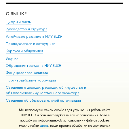
О ВЫШКЕ
ОБ
Цифры и факты
Ли
Руководство и структура
Дов
Устойчивое развитие в НИУ ВШЭ
Ол
Преподаватели и сотрудники
При
Корпуса и общежития
Вы
Закупки
При
Обращения граждан в НИУ ВШЭ
Ас
Фонд целевого капитала
До
Противодействие коррупции
Цен
Сведения о доходах, расходах, об имуществе и
Би
обязательствах имущественного характера
Об
Сведения об образовательной организации
Обр
Людям с ограниченными возможностями здоровья
Мы используем файлы cookies для улучшения работы сайта
Единая платежная страница
НИУ ВШЭ и большего удобства его использования. Более
подробную информацию об использовании файлов cookies
Работа в Вышке
можно найти
здесь
, наши правила обработки персональных