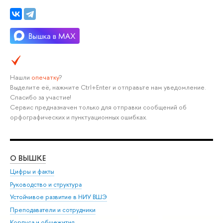
Нашли
опечатку
?
Выделите её, нажмите Ctrl+Enter и отправьте нам уведомление.
Спасибо за участие!
Сервис предназначен только для отправки сообщений об
орфографических и пунктуационных ошибках.
О ВЫШКЕ
ОБ
Цифры и факты
Ли
Руководство и структура
Дов
Устойчивое развитие в НИУ ВШЭ
Ол
Преподаватели и сотрудники
При
Корпуса и общежития
Вы