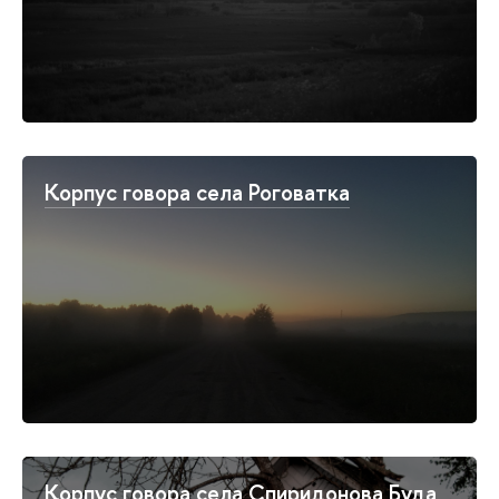
Корпус говора села Роговатка
Корпус говора села Спиридонова Буда