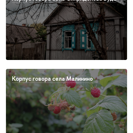
Корпус говора села Малинино