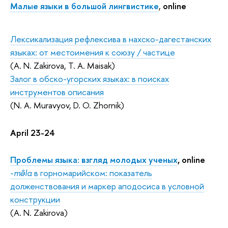
Малые языки в большой лингвистике
,
online
Лексикализация рефлексива в нахско-дагестанских
языках: от местоимения к союзу / частице
(A. N. Zakirova, T. A. Maisak)
Залог в обско-угорских языках: в поисках
инструментов описания
(N. A. Muravyov, D. O. Zhornik)
April 23-24
Проблемы языка: взгляд молодых ученых
, online
-
mə̑la
в горномарийском: показатель
долженствования и маркер аподосиса в условной
конструкции
(A. N. Zakirova)