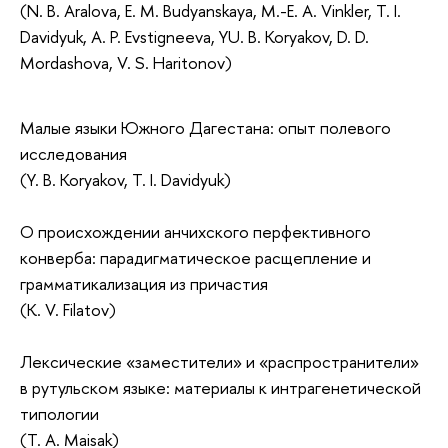
(N. B. Aralova, E. M. Budyanskaya, M.-E. A. Vinkler, T. I.
Davidyuk, A. P. Evstigneeva, YU. B. Koryakov, D. D.
Mordashova, V. S. Haritonov)
Малые языки Южного Дагестана: опыт полевого
исследования
(Y. B. Koryakov, T. I. Davidyuk)
О происхождении анчихского перфективного
конверба: парадигматическое расщепление и
грамматикализация из причастия
(K. V. Filatov)
Лексические «заместители» и «распространители»
в рутульском языке: материалы к интрагенетической
типологии
(T. A. Maisak)