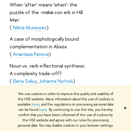
When ‘after’ means ‘when’: the
puzzle of the -məkə con erb in Hill
Mari
(
Nikita Muravyev
)
A case of morphologically bound
complementation in Abaza
(
Anastasia Panova
)
Noun vs. verb inflectional synthesis:
A complexity trade-off?
(
Elena Sokur
,
Johanna Nichols
)
A nonstandard affix reordering: the
We use cookies in order to improve the quality and usability of
restrictive kə̄n in Ulch
the HSE website. More information about the use of cookies is
available
here
, and the regulations on processing personal data
(
Natalia Stoynova
)
✖
can be found
here
. By continuing to use the site, you hereby
confirm that you have been informed of the use of cookies by
Ordinal numerals and animacy in
the HSE website and agree with our rules for processing
personal data. You may disable cookies in your browser settings.
Botlikh