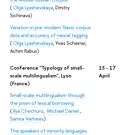
(
Olga Lyashevskaya
, Dmitry
Sichinava)
Variation in pre-modern Slavic corpus
data and accuracy of neural tagging
(
Olga Lyashevskaya
, Yves Scherrer,
Achim Rabus)
Conference "Typology of small-
15 - 17
scale multilingualism", Lyon
April
(France)
Small-scale multilingualism through
the prism of lexical borrowing
(
Ilya Chechuro
,
Miсhael Daniel
,
Samira Verhees
)
The speakers of minority languages