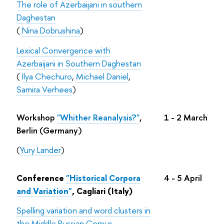
The role of Azerbaijani in southern
Daghestan
(
Nina Dobrushina
)
Lexical Convergence with
Azerbaijani in Southern Daghestan
(
Ilya Chechuro
,
Miсhael Daniel
,
Samira Verhees
)
Workshop
"Whither Reanalysis?"
,
1 - 2 March
Berlin (Germany)
(
Yury Lander
)
Conference
"Historical Corpora
4 - 5 April
and Variation"
, Cagliari (Italy)
Spelling variation and word clusters in
the Middle Russian Corpus