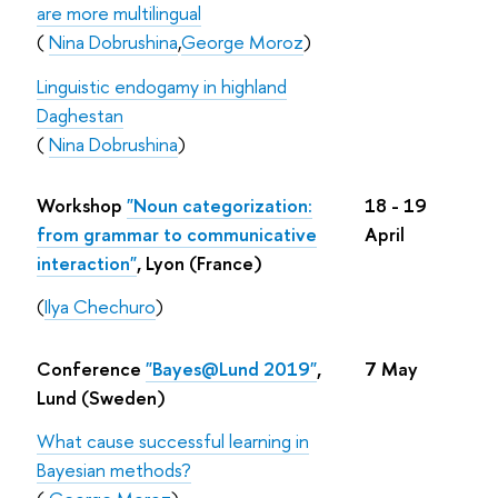
are more multilingual
(
Nina Dobrushina
,
George Moroz
)
Linguistic endogamy in highland
Daghestan
(
Nina Dobrushina
)
Workshop
"Noun categorization:
18 - 19
from grammar to communicative
April
interaction"
, Lyon (France)
(
Ilya Chechuro
)
Conference
"Bayes@Lund 2019"
,
7 May
Lund (Sweden)
What cause successful learning in
Bayesian methods?