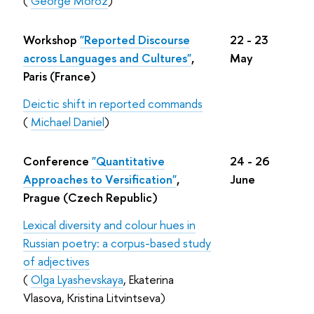
(
George Moroz
)
Workshop
"Reported Discourse
22 - 23
across Languages and Cultures"
,
May
Paris (France)
Deictic shift in reported commands
(
Miсhael Daniel
)
Conference
"
Quantitative
24 - 26
Approaches to Versification
"
,
June
Prague (Czech Republic)
Lexical diversity and colour hues in
Russian poetry: a corpus-based study
of adjectives
(
Olga Lyashevskaya
, Ekaterina
Vlasova, Kristina Litvintseva)