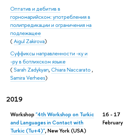
Оптатив и дебитив в
горномарийском: употребления в
полипредикации и ограничения на
подлежащее
(
Aigul Zakirova
)
Суффиксы направленности -ку и
-ру в ботлихском языке
(
Sarah Zadykyan
,
Chiara Naccarato
,
Samira Verhees
)
2019
Workshop
"4th Workshop on Turkic
16 - 17
and Languages in Contact with
February
Turkic (Tu+4)"
, New York (USA)