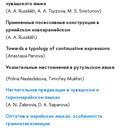
чувашского языка
(A. A. Russkikh, A. A. Tsyzova, M. S. Svistunov)
Приименные посессивные конструкции в
урмийском новоарамейском
(A. A. Russkikh)
Towards a typology of continuative expressions
(Anastasia Panova)
Указательные местоимения в рутульском языке
(Polina Nasledskova, Timofey Mukhin)
Неглагольная предикация в чувашском и
горномарийском языках
(A. N. Zakirova, D. A. Saparova)
Оптатив в марийских языках: особенности
грамматикализации