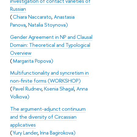
investigation of contact varieties of
Russian
(
Chiara Naccarato
,
Anastasia
Panova
,
Natalia Stoynova)
Gender Agreement in NP and Clausal
Domain: Theoretical and Typological
Overview
(
Margarita Popova)
Multifunctionality and syncretism in
non-finite forms (WORKSHOP)
(
Pavel Rudnev
,
Ksenia Shagal
,
Anna
Volkova)
The argument-adjunct continuum
and the diversity of Circassian
applicatives
(
Yury Lander
,
Irina Bagirokova)