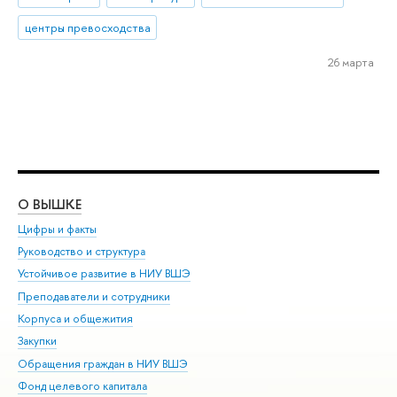
центры превосходства
26 марта
О ВЫШКЕ
ОБ
Цифры и факты
Ли
Руководство и структура
Дов
Устойчивое развитие в НИУ ВШЭ
Ол
Преподаватели и сотрудники
При
Корпуса и общежития
Вы
Закупки
При
Обращения граждан в НИУ ВШЭ
Ас
Фонд целевого капитала
До