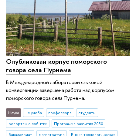
Опубликован корпус поморского
говора села Пурнема
В Международной лаборатории языковой
конвергенции завершена работа над корпусом
поморского говора села Пурнема.
Наука
не учеба
профессора
студенты
репортаж о событии
Программа развития 2030
бакалавриат
магистратура
Вышка технологическая